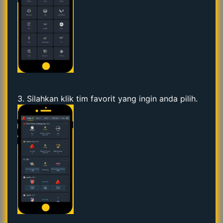
3. Silahkan klik tim favorit yang ingin anda pilih.