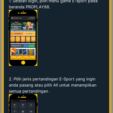
1. Setelah login, pilih menu game E-sport pada
beranda PROPLAY88.
2. Pilih jenis pertandingan E-Sport yang ingin
anda pasang atau pilih All untuk menampilkan
semua pertandingan .