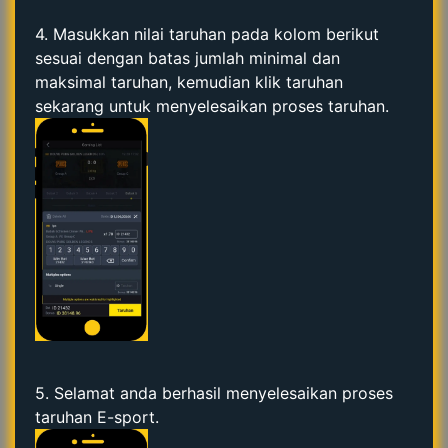
4. Masukkan nilai taruhan pada kolom berikut
sesuai dengan batas jumlah minimal dan
maksimal taruhan, kemudian klik taruhan
sekarang untuk menyelesaikan proses taruhan.
5. Selamat anda berhasil menyelesaikan proses
taruhan E-sport.