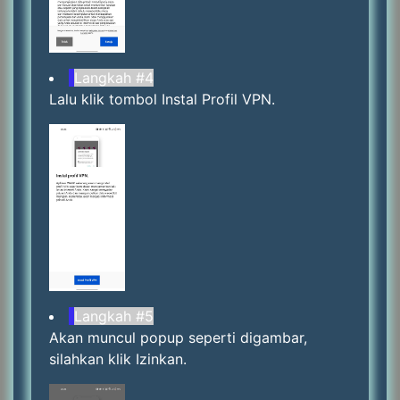
Langkah #4
Lalu klik tombol Instal Profil VPN.
Langkah #5
Akan muncul popup seperti digambar,
silahkan klik Izinkan.