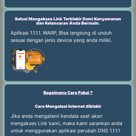
Solusi Mengakses Link Terblokir Demi Kenyamanan
dan Kelancaran Anda Bermain.
Aplikasi 1.1.1.1. WARP, Bisa langsung di unduh
sesuai dengan jenis device yang anda miliki.
Bagaimana Cara Pakai ?
Cara Mengatasi Internet diblokir
Jika anda mengalami kendala saat akan
mengakses Link kami, maka kami sarankan anda
untuk menggunakan aplikasi perubah DNS 1.1.1.1