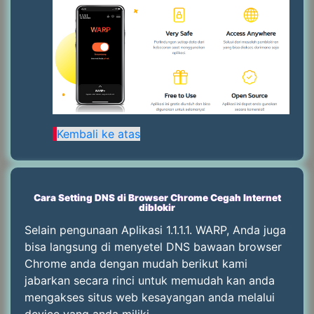
Kembali ke atas
Cara Setting DNS di Browser Chrome Cegah Internet
diblokir
Selain pengunaan Aplikasi 1.1.1.1. WARP, Anda juga
bisa langsung di menyetel DNS bawaan browser
Chrome anda dengan mudah berikut kami
jabarkan secara rinci untuk memudah kan anda
mengakses situs web kesayangan anda melalui