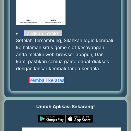
Langkah Terakhir
Setelah Tersambung, Silahkan login kembali
ke halaman situs game slot kesayangan
anda melalui web browser apapun, Dan
kami pastikan semua game dapat diakses
dengan lancar kembali tanpa kendala.
Kembali ke atas
Unduh Aplikasi Sekarang!