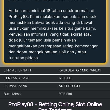
Anda harus minimal 18 tahun untuk bermain di
ProPlay88. Kami melakukan pemeriksaan untuk
memastikan bahwa tidak ada orang di bawah
usia hukum memiliki akses ke situs game kami.
Penyediaan informasi yang tidak akurat atau
tidak jujur tentang usia pemain akan
mengakibatkan perampasan setiap kemenangan
dan dapat mengakibatkan sipil dan / atau
tuntutan pidana.
LINK ALTERNATIF
KALKULATOR MIX PARLAY
TENTANG KAMI
MOBILE
JADWAL BANK
ANTI-BLOKIR
Buku Mimpi
RTP Slot
ProPlay88 - Betting Online, Slot Online